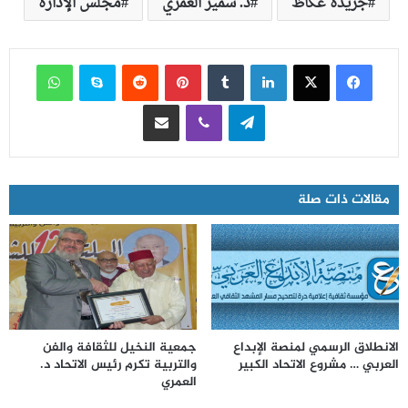
جريدة عكاظ
د. سمير العمري
مجلس الإدارة
فيسبوك
‫X
لينكدإن
‏Tumblr
بينتيريست
‏Reddit
سكايب
واتساب
تيلقرام
ڤايبر
مشاركة عبر البريد
مقالات ذات صلة
الانطلاق الرسمي لمنصة الإبداع
جمعية النخيل للثقافة والفن
العربي … مشروع الاتحاد الكبير
والتربية تكرم رئيس الاتحاد د.
العمري