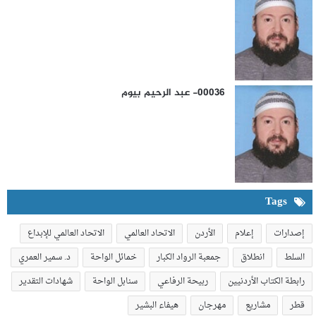
e
00036- عبد الرحيم بيوم
Tags
إصدارات
إعلام
الأردن
الاتحاد العالمي
الاتحاد العالمي للإبداع
السلط
انطلاق
جمعبة الرواد الكبار
خمائل الواحة
د. سمير العمري
رابطة الكتاب الأردنيين
ربيحة الرفاعي
سنابل الواحة
شهادات التقدير
قطر
مشاريع
مهرجان
هيفاء البشير