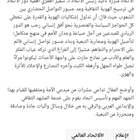
الاتحاد مبرزة تأكيد رئيس الاتحاد د. سمير العمري أهمية دور الاتحاد
في ترسيخ الهوية الثقافية ومد جسور التواصل الحضاري بين
الشعوب حيث قال: أن تداول إشكاليات الهوية والقدرة على تخطي
كل الحواجز السياسة والعنصرية نحو أفق إنساني رحب هو الدور
الريادي للمبدعين من أجل صياغة وجدان الأمم في منهج متكامل؛
لتأصيل الهوية ومحاربة التبعية وبناء جسور تواصل إنساني قائم
على الاحترام والتفاهم، مشيرًا إلى الفراغ الذي تركه غياب الفكر
والعلم والأدب من نماذج حازت على واجهة الأحداث ليكونوا مرآةً
لجيل طواه الجهل وأرهقه الكبت وأخره التصارع والإخلاد للأثرة
والهوى.
وأوضح المقال تداعي عشرات من مبدعي الأمة ومثقفيها للقيام بهذا
الجهد المهم وتأسيس اتحاد بقوم على خدمة المشهد الثقافي
والإبداعي العربي والرقي به من خلال وسائل وآليات جادة وصادقة
ومتحررة من التبعية.
إعلام
الاتحاد العالمي