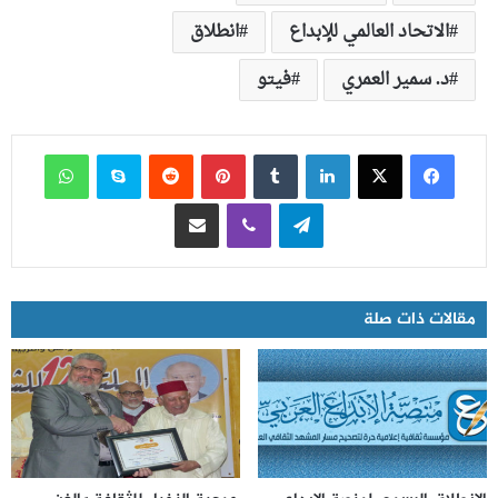
الاتحاد العالمي للإبداع
انطلاق
د. سمير العمري
فيتو
فيسبوك
‫X
لينكدإن
‏Tumblr
بينتيريست
‏Reddit
سكايب
واتساب
تيلقرام
ڤايبر
مشاركة عبر البريد
مقالات ذات صلة