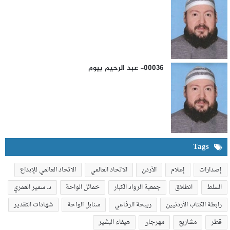
e
00036- عبد الرحيم بيوم
Tags
إصدارات
إعلام
الأردن
الاتحاد العالمي
الاتحاد العالمي للإبداع
السلط
انطلاق
جمعبة الرواد الكبار
خمائل الواحة
د. سمير العمري
رابطة الكتاب الأردنيين
ربيحة الرفاعي
سنابل الواحة
شهادات التقدير
قطر
مشاريع
مهرجان
هيفاء البشير