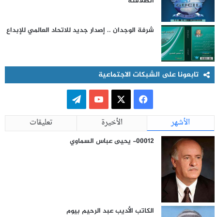
انطلاقته
شرفة الوجدان .. إصدار جديد للاتحاد العالمي للإبداع
تابعونا على الشبكات الاجتماعية
ف
ت
ي
X
Y
ي
الأشهر
الأخيرة
تعليقات
س
o
ل
00012- يحيى عباس السماوي
ب
u
ق
و
T
ر
ك
u
ا
الكاتب الأديب عبد الرحيم بيوم
b
م