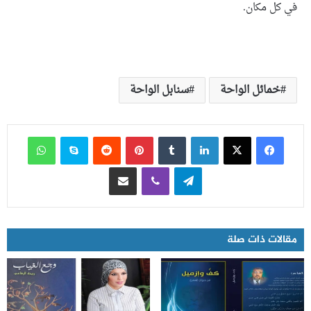
في كل مكان.
خمائل الواحة
سنابل الواحة
فيسبوك
‫X
لينكدإن
‏Tumblr
بينتيريست
‏Reddit
سكايب
واتساب
تيلقرام
ڤايبر
مشاركة عبر البريد
مقالات ذات صلة