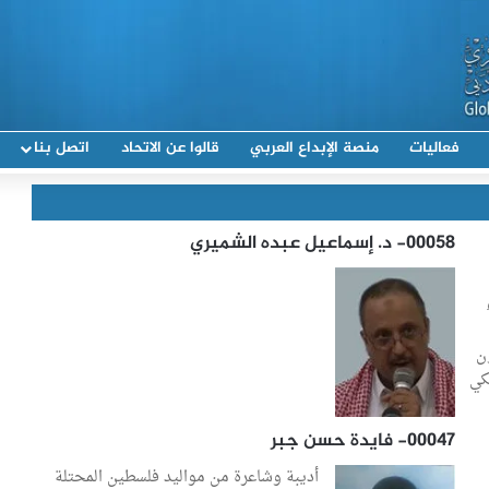
فعاليات
منصة الإبداع العربي
قالوا عن الاتحاد
اتصل بنا
00058- د. إسماعيل عبده الشميري
ن
كي
00047- فايدة حسن جبر
أديبة وشاعرة من مواليد فلسطين المحتلة