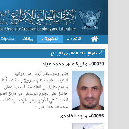
الرئيسية
الاتحاد
العضوية
بيانات
مؤتمرات
أعضاء الإتحاد العالمي للإبداع
00079- مغيرة على محمد عياد
فنّان وموسيقار أردني من مواليد
الكويت عام 1973م، متزوج وله ثلاثة أبناء
ويقيم حاليا في العاصمة الأردنية عمان.
حاصل على دبلوم موسيقى من مركز الفنو
الجميلة في الأردن وهو عازف عود كلاسي
محترف. عمل في…
00056- ماجد الغامدي