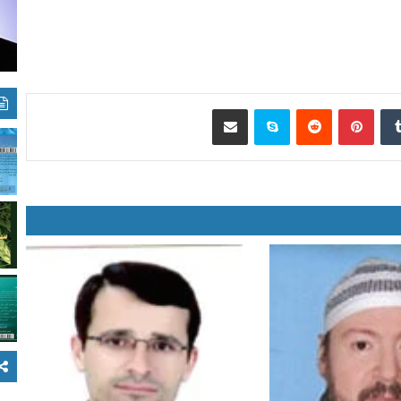
‏Tumblr
بينتيريست
‏Reddit
سكايب
مشاركة عبر البريد