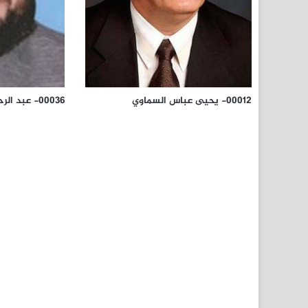
00012- يحيى عباس السماوي
00036- عبد الرحيم بيوم