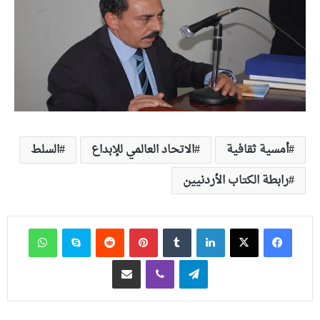
أمسية ثقافية
الاتحاد العالمي للإبداع
السلط
رابطة الكتاب الأردنيين
فيسبوك
‫X
لينكدإن
‏Tumblr
بينتيريست
‏Reddit
سكايب
واتساب
تيلقرام
ڤايبر
مشاركة عبر البريد