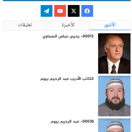
ف
ت
ي
X
Y
ي
الأشهر
الأخيرة
تعليقات
س
o
ل
00012- يحيى عباس السماوي
ب
u
ق
و
T
ر
ك
u
ا
الكاتب الأديب عبد الرحيم بيوم
b
م
e
00036- عبد الرحيم بيوم