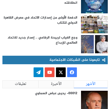
انطلاقته
الدفعة الأولى من إصدارات الاتحاد في معرض القاهرة
الدولي للكتاب
وجع الغياب لربيحة الرفاعي .. إصدار جديد للاتحاد
العالمي للإبداع
تابعونا على الشبكات الاجتماعية
ف
ت
ي
X
Y
ي
الأشهر
الأخيرة
تعليقات
س
o
ل
00012- يحيى عباس السماوي
ب
u
ق