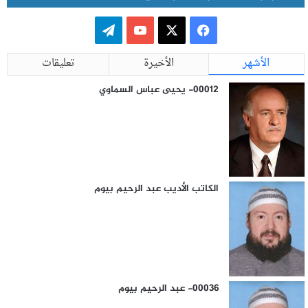
ف
ت
ي
X
Y
ي
الأشهر
الأخيرة
تعليقات
س
o
ل
00012- يحيى عباس السماوي
ب
u
ق
و
T
ر
ك
u
ا
الكاتب الأديب عبد الرحيم بيوم
b
م
e
00036- عبد الرحيم بيوم