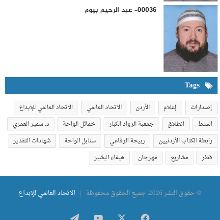
00036- عبد الرحيم بيوم
Tags
إصدارات
إعلام
الأردن
الاتحاد العالمي
الاتحاد العالمي للإبداع
السلط
انطلاق
جمعبة الرواد الكبار
خمائل الواحة
د. سمير العمري
رابطة الكتاب الأردنيين
ربيحة الرفاعي
سنابل الواحة
شهادات التقدير
قطر
مشاريع
مهرجان
هيفاء البشير
© حقوق النشر 2026، جميع الحقوق محفوظة |
الاتحاد العالمي للإبداع
فيسبوك
‫X
‫YouTube
تيلقرام