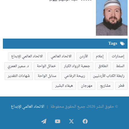
Tags
إصدارات
إعلام
الأردن
الاتحاد العالمي
الاتحاد العالمي للإبداع
السلط
انطلاق
جمعبة الرواد الكبار
خمائل الواحة
د. سمير العمري
رابطة الكتاب الأردنيين
ربيحة الرفاعي
سنابل الواحة
شهادات التقدير
قطر
مشاريع
مهرجان
هيفاء البشير
© حقوق النشر 2026، جميع الحقوق محفوظة |
الاتحاد العالمي للإبداع
فيسبوك
‫X
‫YouTube
تيلقرام