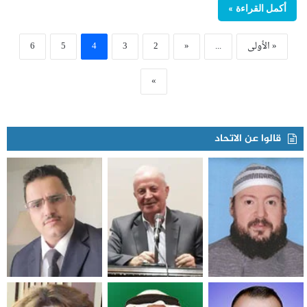
أكمل القراءة »
« الأولى
...
«
2
3
4
5
6
»
قالوا عن الاتحاد